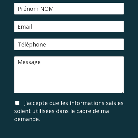
N
o
m
E
-
m
T
a
é
i
l
l
M
é
e
p
s
h
s
o
a
n
g
e
e
A
J'accepte que les informations saisies
c
soient utilisées dans le cadre de ma
c
demande.
o
r
d