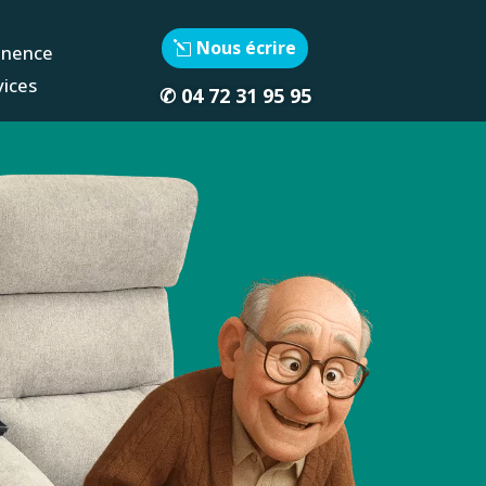
Nous écrire
inence
vices
✆
04 72 31 95 95